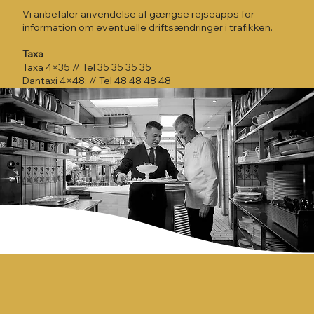
Vi anbefaler anvendelse af gængse rejseapps for
information om eventuelle driftsændringer i trafikken.
Taxa
Taxa 4×35 // Tel 35 35 35 35
Dantaxi 4×48: // Tel 48 48 48 48