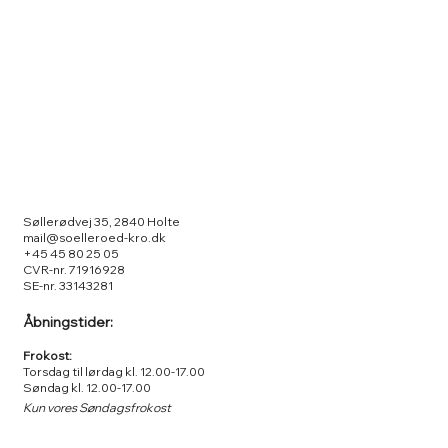
Søllerødvej 35, 2840 Holte
mail@soelleroed-kro.dk
+45 45 80 25 05
CVR-nr. 71916928
SE-nr. 33143281
Åbningstider:
Frokost:
Torsdag til lørdag kl. 12.00-17.00
Søndag kl. 12.00-17.00
Kun vores Søndagsfrokost