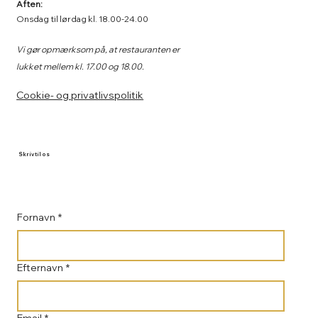
Aften:
Onsdag til lørdag kl. 18.00-24.00
Vi gør opmærksom på, at restauranten er
lukket mellem kl. 17.00 og 18.00.
Cookie- og privatlivspolitik
Skriv til os
Fornavn
*
Efternavn
*
Email
*