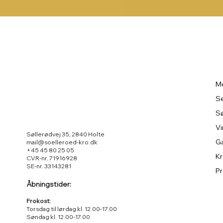
M
Se
Sø
Vi
Søllerødvej 35, 2840 Holte
G
mail@soelleroed-kro.dk
+45 45 80 25 05
K
CVR-nr. 71916928
SE-nr. 33143281
Pr
Åbningstider:
Frokost:
Torsdag til lørdag kl. 12.00-17.00
Søndag kl. 12.00-17.00