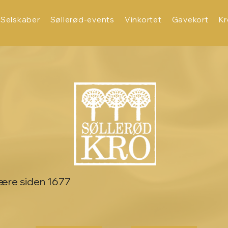
Selskaber
Søllerød-events
Vinkortet
Gavekort
K
lvære siden 1677