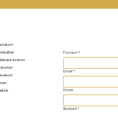
enukort
lskaber
Fornavn
*
llerød-events
nkortet
Email
*
avekort
roen
Emne
aktik
Besked
*